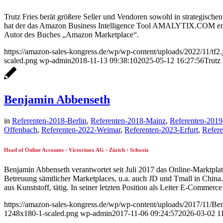
Trutz Fries berät größere Seller und Vendoren sowohl in strategisch
hat der das Amazon Business Intelligence Tool AMALYTIX.COM entwi
Autor des Buches „Amazon Marketplace“.
https://amazon-sales-kongress.de/wp/wp-content/uploads/2022/11/tf2.
scaled.png
wp-admin
2018-11-13 09:38:10
2025-05-12 16:27:56
Trutz 
Benjamin Abbenseth
in
Referenten-2018-Berlin
,
Referenten-2018-Mainz
,
Referenten-2019
Offenbach
,
Referenten-2022-Weimar
,
Referenten-2023-Erfurt
,
Refer
Head of Online Accounts › Victorinox AG › Zürich › Schweiz
Benjamin Abbenseth verantwortet seit Juli 2017 das Online-Marktpla
Betreuung sämtlicher Marketplaces, u.a. auch JD und Tmall in China
aus Kunststoff, tätig. In seiner letzten Position als Leiter E-Comm
https://amazon-sales-kongress.de/wp/wp-content/uploads/2017/11/Be
1248x180-1-scaled.png
wp-admin
2017-11-06 09:24:57
2026-03-02 1