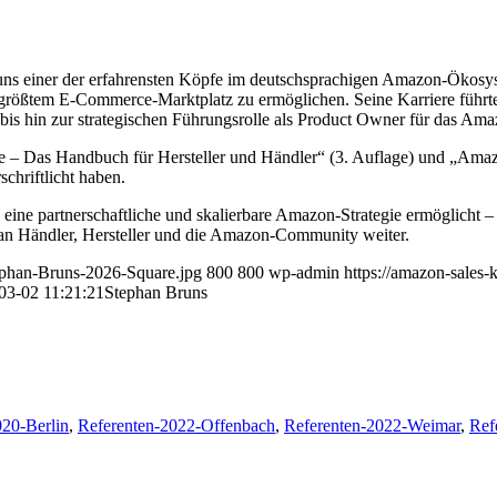
Bruns einer der erfahrensten Köpfe im deutschsprachigen Amazon-Ökos
nds größtem E-Commerce-Marktplatz zu ermöglichen. Seine Karriere f
 bis hin zur strategischen Führungsrolle als Product Owner für das 
– Das Handbuch für Hersteller und Händler“ (3. Auflage) und „Amazo
schriftlicht haben.
ne partnerschaftliche und skalierbare Amazon-Strategie ermöglicht – o
g an Händler, Hersteller und die Amazon-Community weiter.
ephan-Bruns-2026-Square.jpg
800
800
wp-admin
https://amazon-sales
03-02 11:21:21
Stephan Bruns
020-Berlin
,
Referenten-2022-Offenbach
,
Referenten-2022-Weimar
,
Ref