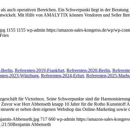
en als auch operativen Bereichen. Ein Schwerpunkt liegt in der Beratu
ckelt. Mit Hilfe von AMALYTIX können Vendoren und Seller Ihre Akti
jpg
1155
1155
wp-admin
https://amazon-sales-kongress.de/wp/wp-con
Fries
-Berlin
,
Referenten-2019-Frankfurt
,
Referenten-2020-Berlin
,
Referent
enten-2023-Würzburg
,
Referenten-2024-Erfurt
,
Referenten-2025-Marb
tzgeschäft für Victorinox. Seine Schwerpunkte sind die Harmonisierun
. Zuvor war Herr Abbenseth knapp 10 Jahre für die Rotho Kunststoff 
erce steuerte er neben dem eigenen Webshop das Online-Marketing sowi
njamin-Abbenseth.jpg
717
660
wp-admin
https://amazon-sales-kongre
1:21:50
Benjamin Abbenseth