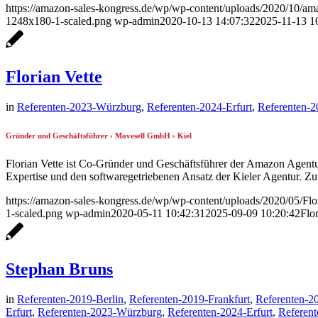
https://amazon-sales-kongress.de/wp/wp-content/uploads/2020/10/am
1248x180-1-scaled.png
wp-admin
2020-10-13 14:07:32
2025-11-13 1
Florian Vette
in
Referenten-2023-Würzburg
,
Referenten-2024-Erfurt
,
Referenten-
Gründer und Geschäftsführer › Movesell GmbH › Kiel
Florian Vette ist Co-Gründer und Geschäftsführer der Amazon Agen
Expertise und den softwaregetriebenen Ansatz der Kieler Agentur. Z
https://amazon-sales-kongress.de/wp/wp-content/uploads/2020/05/Flor
1-scaled.png
wp-admin
2020-05-11 10:42:31
2025-09-09 10:20:42
Flor
Stephan Bruns
in
Referenten-2019-Berlin
,
Referenten-2019-Frankfurt
,
Referenten-2
Erfurt
,
Referenten-2023-Würzburg
,
Referenten-2024-Erfurt
,
Referen