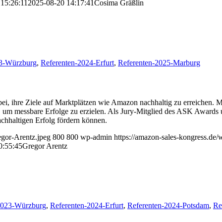
15:26:11
2025-08-20 14:17:41
Cosima Gräßlin
23-Würzburg
,
Referenten-2024-Erfurt
,
Referenten-2025-Marburg
bei, ihre Ziele auf Marktplätzen wie Amazon nachhaltig zu erreichen.
g, um messbare Erfolge zu erzielen. Als Jury-Mitglied des ASK Awards
achhaltigen Erfolg fördern können.
egor-Arentz.jpeg
800
800
wp-admin
https://amazon-sales-kongress.de
0:55:45
Gregor Arentz
2023-Würzburg
,
Referenten-2024-Erfurt
,
Referenten-2024-Potsdam
,
Re