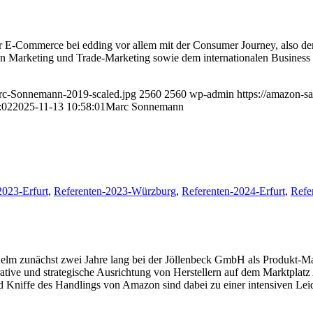
r E-Commerce bei edding vor allem mit der Consumer Journey, also 
chen Marketing und Trade-Marketing sowie dem internationalen Busines
arc-Sonnemann-2019-scaled.jpg
2560
2560
wp-admin
https://amazon-
:02
2025-11-13 10:58:01
Marc Sonnemann
2023-Erfurt
,
Referenten-2023-Würzburg
,
Referenten-2024-Erfurt
,
Refe
 Kelm zunächst zwei Jahre lang bei der Jöllenbeck GmbH als Produkt-
erative und strategische Ausrichtung von Herstellern auf dem Marktpl
ffe des Handlings von Amazon sind dabei zu einer intensiven Leidens