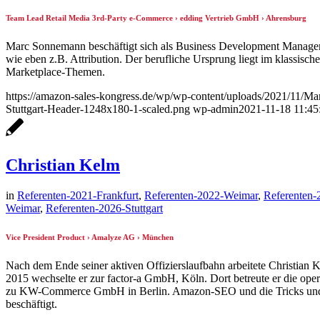
Team Lead Retail Media 3rd-Party e-Commerce › edding Vertrieb GmbH › Ahrensburg
Marc Sonnemann beschäftigt sich als Business Development Manage
wie eben z.B. Attribution. Der berufliche Ursprung liegt im klassis
Marketplace-Themen.
https://amazon-sales-kongress.de/wp/wp-content/uploads/2021/11/M
Stuttgart-Header-1248x180-1-scaled.png
wp-admin
2021-11-18 11:45
Christian Kelm
in
Referenten-2021-Frankfurt
,
Referenten-2022-Weimar
,
Referenten-
Weimar
,
Referenten-2026-Stuttgart
Vice President Product › Amalyze AG › München
Nach dem Ende seiner aktiven Offizierslaufbahn arbeitete Christian
2015 wechselte er zur factor-a GmbH, Köln. Dort betreute er die op
zu KW-Commerce GmbH in Berlin. Amazon-SEO und die Tricks und Kni
beschäftigt.