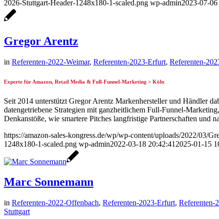
2026-Stuttgart-Header-1248x180-1-scaled.png
wp-admin
2023-07-06 
Gregor Arentz
in
Referenten-2022-Weimar
,
Referenten-2023-Erfurt
,
Referenten-20
Experte für Amazon, Retail Media & Full-Funnel-Marketing > Köln
Seit 2014 unterstützt Gregor Arentz Markenhersteller und Händler da
datengetriebene Strategien mit ganzheitlichem Full-Funnel-Marketin
Denkanstöße, wie smartere Pitches langfristige Partnerschaften und n
https://amazon-sales-kongress.de/wp/wp-content/uploads/2022/03/Gr
1248x180-1-scaled.png
wp-admin
2022-03-18 20:42:41
2025-01-15 1
Marc Sonnemann
in
Referenten-2022-Offenbach
,
Referenten-2023-Erfurt
,
Referenten-
Stuttgart