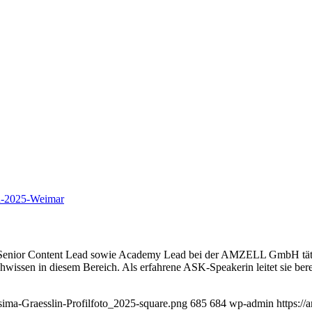
n-2025-Weimar
nd Senior Content Lead sowie Academy Lead bei der AMZELL GmbH tät
hwissen in diesem Bereich. Als erfahrene ASK-Speakerin leitet sie ber
sima-Graesslin-Profilfoto_2025-square.png
685
684
wp-admin
https:/