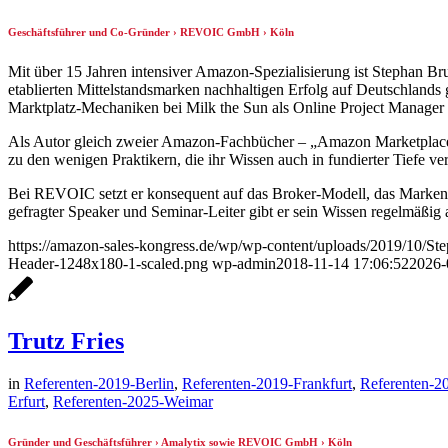
Geschäftsführer und Co-Gründer › REVOIC GmbH › Köln
Mit über 15 Jahren intensiver Amazon-Spezialisierung ist Stephan 
etablierten Mittelstandsmarken nachhaltigen Erfolg auf Deutschla
Marktplatz-Mechaniken bei Milk the Sun als Online Project Manager
Als Autor gleich zweier Amazon-Fachbücher – „Amazon Marketplace 
zu den wenigen Praktikern, die ihr Wissen auch in fundierter Tiefe ver
Bei REVOIC setzt er konsequent auf das Broker-Modell, das Marken ei
gefragter Speaker und Seminar-Leiter gibt er sein Wissen regelmäßi
https://amazon-sales-kongress.de/wp/wp-content/uploads/2019/10/St
Header-1248x180-1-scaled.png
wp-admin
2018-11-14 17:06:52
2026-
Trutz Fries
in
Referenten-2019-Berlin
,
Referenten-2019-Frankfurt
,
Referenten-2
Erfurt
,
Referenten-2025-Weimar
Gründer und Geschäftsführer › Amalytix sowie REVOIC GmbH › Köln