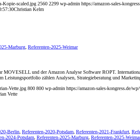
a-Kopie-scaled.jpg
2560
2299
wp-admin
https://amazon-sales-kongre
0:57:30
Christian Kelm
2025-Marburg
,
Referenten-2025-Weimar
tur MOVESELL und der Amazon Analyse Software ROPT. Internationale
um Leistungsportfolio zählen Analysen, Strategieberatung und Marketin
ian-Vette.jpg
800
800
wp-admin
https://amazon-sales-kongress.de/w
ian Vette
020-Berlin
,
Referenten-2020-Potsdam
,
Referenten-2021-Frankfurt
,
Ref
ten-2024-Potsdam
,
Referenten-2025-Marburg
,
Referenten-2025-Weima