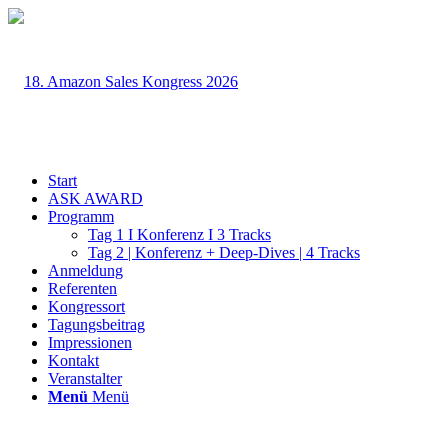
Start
ASK AWARD
Programm
Tag 1 I Konferenz I 3 Tracks
Tag 2 | Konferenz + Deep-Dives | 4 Tracks
Anmeldung
Referenten
Kongressort
Tagungsbeitrag
Impressionen
Kontakt
Veranstalter
Menü
Menü