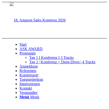
Start
ASK AWARD
Programm
Tag 1 I Konferenz I 3 Tracks
Tag 2 | Konferenz + Deep-Dives | 4 Tracks
Anmeldung
Referenten
Kongressort
Tagungsbeitrag
Impressionen
Kontakt
Veranstalter
Menü
Menü