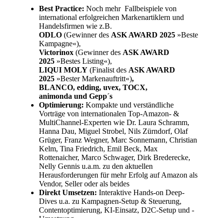
Best Practice:
Noch mehr Fallbeispiele von
international erfolgreichen Markenartiklern und
Handelsfirmen wie z.B.
ODLO
(Gewinner des
ASK AWARD 2025
»
Beste
Kampagne
«),
Victorinox
(Gewinner
des
ASK AWARD
2025
»Bestes Listing«),
LIQUI MOLY
(Finalist des
ASK AWARD
2025
»
Bester Markenauftritt
«)
,
BLANCO
, edding, uvex, TOCX,
animonda
und
Gepp´s
Optimierung:
Kompakte und verständliche
Vorträge von internationalen Top-Amazon- &
MultiChannel-Experten wie Dr. Laura Schramm,
Hanna Dau,
Miguel Strobel, Nils Zürndorf, Olaf
Grüger, Franz Wegner, Marc Sonnemann, Christian
Kelm, Tina Friedrich, Emil Beck, Max
Rottenaicher, Marco Schwager, Dirk Brederecke,
Nelly Gennis u.a.m. zu den aktuellen
Herausforderungen für mehr Erfolg auf Amazon als
Vendor, Seller oder als beides
Direkt Umsetzen:
Interaktive Hands-on Deep-
Dives u.a. zu Kampagnen-Setup & Steuerung,
Contentoptimierung, KI-Einsatz, D2C-Setup und -