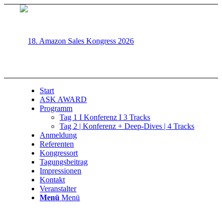
Start
ASK AWARD
Programm
Tag 1 I Konferenz I 3 Tracks
Tag 2 | Konferenz + Deep-Dives | 4 Tracks
Anmeldung
Referenten
Kongressort
Tagungsbeitrag
Impressionen
Kontakt
Veranstalter
Menü
Menü