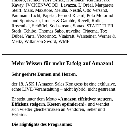
Kavay, JVCKENWOOD, Lavazza, L`Oréal, Margarete
Steiff, Mars, Maxstore, Melitta, Nestlé, Otto Versand,
Paulmann Licht, Papstar, Pernod-Ricard, Polo Motorrad
und Sportswear, Procter & Gamble, Revell, Rollei,
Rosenthal, Schöffel, Sodastream, Sonax, STAEDTLER,
Stork, Tchibo, Thomas Sabo, travelite, Trigema, Tox
Dübel, Varta, Victorinox, Vitakraft, Warsteiner, Werner &
Mertz, Wilkinson Sword, WMF
Mehr Wissen für mehr Erfolg auf Amazon!
Sehr geehrte Damen und Herren,
der 18. ASK I Amazon Sales Kongress ist eine exklusive,
echte LIVE-Veranstaltung – nicht hybrid, nicht gestreamt!
Er steht unter dem Motto
»Amazon effektiver steuern,
Effizienz steigern, Kosten optimieren!«
und wendet
sich wieder gleichermaßen an Vendoren, Seller und
Hybrids.
Die Highlights des Programms: