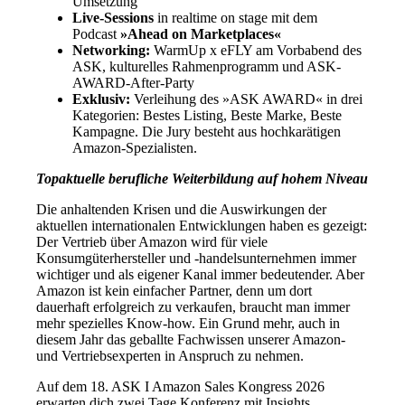
Umsetzung
Live-Sessions
in realtime on stage mit dem
Podcast
»Ahead on Marketplaces«
Networking:
WarmUp x eFLY am Vorbabend des
ASK, kulturelles Rahmenprogramm und ASK-
AWARD-After-Party
Exklusiv:
Verleihung des »ASK AWARD« in drei
Kategorien: Bestes Listing, Beste Marke, Beste
Kampagne. Die Jury besteht aus hochkarätigen
Amazon-Spezialisten.
Topaktuelle berufliche Weiterbildung auf hohem Niveau
Die anhaltenden Krisen und die Auswirkungen der
aktuellen internationalen Entwicklungen haben es gezeigt:
Der Vertrieb über Amazon wird für viele
Konsumgüterhersteller und -handelsunternehmen immer
wichtiger und als eigener Kanal immer bedeutender. Aber
Amazon ist kein einfacher Partner, denn um dort
dauerhaft erfolgreich zu verkaufen, braucht man immer
mehr spezielles Know-how. Ein Grund mehr, auch in
diesem Jahr das geballte Fachwissen unserer Amazon-
und Vertriebsexperten in Anspruch zu nehmen.
Auf dem 18. ASK I Amazon Sales Kongress 2026
erwarten dich zwei Tage Konferenz mit Insights,