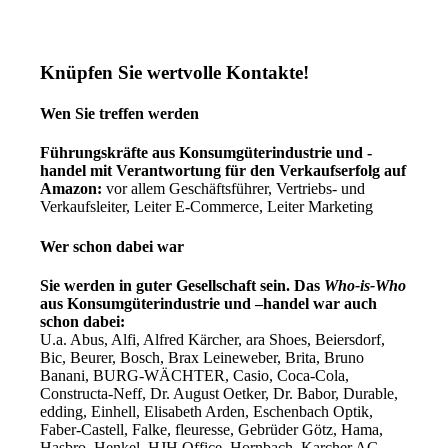
Knüpfen Sie wertvolle Kontakte!
Wen Sie treffen werden
Führungskräfte aus Konsumgüterindustrie und -
handel mit Verantwortung für den Verkaufserfolg auf
Amazon:
vor allem Geschäftsführer, Vertriebs- und
Verkaufsleiter, Leiter E-Commerce, Leiter Marketing
Wer schon dabei war
Sie werden in guter Gesellschaft sein. Das
Who-is-Who
aus Konsumgüterindustrie und –handel war auch
schon dabei:
U.a. Abus, Alfi, Alfred Kärcher, ara Shoes, Beiersdorf,
Bic, Beurer, Bosch, Brax Leineweber, Brita, Bruno
Banani, BURG-WÄCHTER, Casio, Coca-Cola,
Constructa-Neff, Dr. August Oetker, Dr. Babor, Durable,
edding, Einhell, Elisabeth Arden, Eschenbach Optik,
Faber-Castell, Falke, fleuresse, Gebrüder Götz, Hama,
Hasbro, Henkel, HJH Office, Hornbach, Karcher AG,