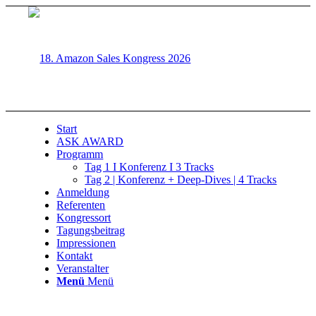
Start
ASK AWARD
Programm
Tag 1 I Konferenz I 3 Tracks
Tag 2 | Konferenz + Deep-Dives | 4 Tracks
Anmeldung
Referenten
Kongressort
Tagungsbeitrag
Impressionen
Kontakt
Veranstalter
Menü
Menü